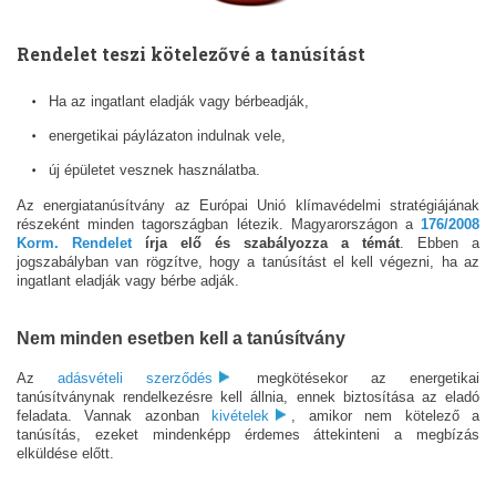
Rendelet teszi kötelezővé a tanúsítást
Ha az ingatlant eladják vagy bérbeadják,
energetikai páylázaton indulnak vele,
új épületet vesznek használatba.
Az energiatanúsítvány az Európai Unió klímavédelmi stratégiájának
részeként minden tagországban létezik. Magyarországon a
176/2008
Korm. Rendelet
írja elő és szabályozza a témát
. Ebben a
jogszabályban van rögzítve, hogy a tanúsítást el kell végezni, ha az
ingatlant eladják vagy bérbe adják.
Nem minden esetben kell a tanúsítvány
Az
adásvételi szerződés
megkötésekor az energetikai
tanúsítványnak rendelkezésre kell állnia, ennek biztosítása az eladó
feladata. Vannak azonban
kivételek
, amikor nem kötelező a
tanúsítás, ezeket mindenképp érdemes áttekinteni a megbízás
elküldése előtt.