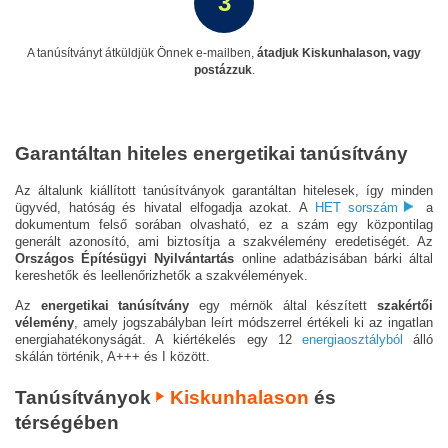
3
A tanúsítványt átküldjük Önnek e-mailben,
átadjuk Kiskunhalason, vagy
postázzuk
.
Garantáltan hiteles energetikai tanúsítvány
Az általunk kiállított tanúsítványok garantáltan hitelesek, így minden
ügyvéd, hatóság és hivatal elfogadja azokat. A
HET sorszám
a
dokumentum felső sorában olvasható, ez a szám egy központilag
generált azonosító, ami biztosítja a szakvélemény eredetiségét. Az
Országos Építésügyi Nyilvántartás
online adatbázisában bárki által
kereshetők és leellenőrizhetők a szakvélemények.
Az
energetikai tanúsítvány
egy mérnök által készített
szakértői
vélemény
, amely jogszabályban leírt módszerrel értékeli ki az ingatlan
energiahatékonyságát. A kiértékelés egy 12
energiaosztályból
álló
skálán történik, A+++ és I között.
Tanúsítványok
Kiskunhalason
és
térségében