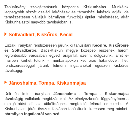
Tanúsítvány szolgáltatásunk központja
Kiskunhalas
. Munkáink
legnagyobb részét családi lakóházak és társasházi lakások adják, de
természetesen vállaljuk bármilyen funkciójú épület minősítését, akár
Kiskunhalastól nagyobb távolságban is.
Soltvadkert, Kiskőrös, Kecel
Északi irányban rendszeresen járunk ki tanúsítani
Kecelre, Kiskőrösre
és Soltvadkertre
. Bács-Kiskun megye középső részének három
legfontosabb városában egyedi árajánlat szerint dolgozunk, amit e-
mailben kérhet tőlünk - munkanapokon két órás határidővel. Heti
rendszerességgel járunk felmérni ingatlanokat egészen Kiskőrös
távolságig.
Jánoshalma, Tompa, Kiskunmajsa
Déli és keleti irányban
Jánoshalma - Tompa - Kiskunmajsa
távolságig
vállalunk megbízásokat. Az elhelyezkedés függvényében a
szolgáltatási díj az útiköltségnek megfelelő felárral emelkedik. A
Kiskunhalasi járás összes falvában tanúsítunk, keressen meg minket,
bármilyen ingatlanról van szó
!